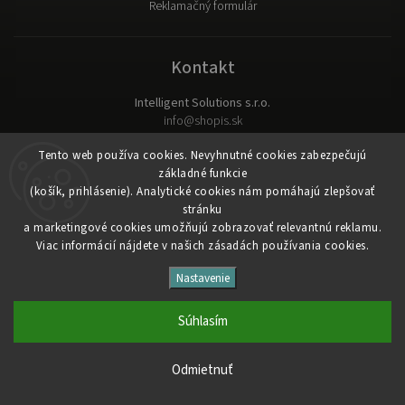
Reklamačný formulár
Kontakt
Intelligent Solutions s.r.o.
info
@
shopis.sk
Ľudové námestie 26
Tento web používa cookies. Nevyhnutné cookies zabezpečujú
831 03 Bratislava
základné funkcie
(košík, prihlásenie). Analytické cookies nám pomáhajú zlepšovať
stránku
Obchodné podmienky
|
Ochrana osobných údajov
a marketingové cookies umožňujú zobrazovať relevantnú reklamu.
Viac informácií nájdete v našich zásadách používania cookies.
Copyright 2026
Intelligent Solutions s.r.o.
. Všetky práva
vyhradené.
Nastavenie
Upraviť nastavenie cookies
Súhlasím
Vytvořil
Shoptet
| Design
Shoptak.cz
&
PekneWeby
Odmietnuť