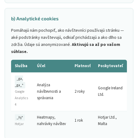
b) Analytické cookies
Pomáhajú nám pochopiť, ako návštevníci používajú stránku —
aké podstránky navštevujú, odkiaľ prichádzajú a ako dlho sa
zdržia. Údaje sú anonymizované.
Aktivujú sa až po vašom
súhlase.
Služba
Účel
Platnosť
Poskytovateľ
_ga,
Analýza
_ga_*
Google Ireland
návštevnosti a
2 roky
Google
Ltd.
správania
Analytics
4
Heatmapy,
Hotjar Ltd.,
_hj*
1 rok
nahrávky návštev
Malta
Hotjar