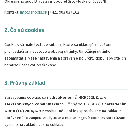
Okresného súdu Bratislava I, oddiel Sro, vložka č. 96338/B.
Kontakt:
info@shopis.sk
| +421 903 037 162
2. Čo sú cookies
Cookies sú malé textové súbory, ktoré sa ukladajú vo vašom
prehliadači pri návšteve webovej stránky. Umožňujú stránke
zapamätať si vaše nastavenia a správanie po určitú dobu, aby ste ich
nemuseli zadávať opakovane.
3. Právny základ
Spracúvanie cookies sa riadi
zákonom č. 452/2021 Z. z. o
elektronických komunikáciách
(účinný od 1. 2. 2022) a
nariadením
GDPR (EÚ) 2016/679
. Nevyhnutné cookies spracúvame na základe
oprávneného záujmu. Analytické a marketingové cookies spracúvame
výlučne na základe vášho súhlasu.