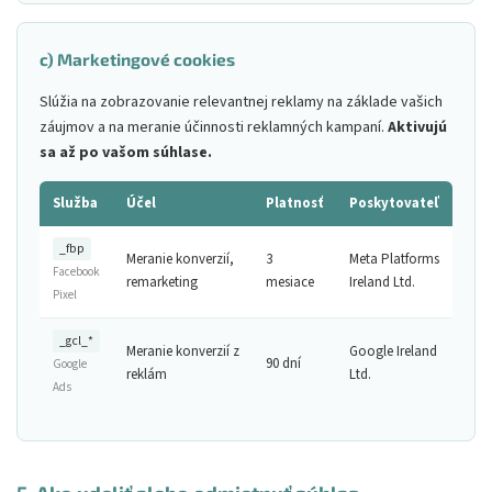
c) Marketingové cookies
Slúžia na zobrazovanie relevantnej reklamy na základe vašich
záujmov a na meranie účinnosti reklamných kampaní.
Aktivujú
sa až po vašom súhlase.
Služba
Účel
Platnosť
Poskytovateľ
_fbp
Meranie konverzií,
3
Meta Platforms
Facebook
remarketing
mesiace
Ireland Ltd.
Pixel
_gcl_*
Meranie konverzií z
Google Ireland
90 dní
Google
reklám
Ltd.
Ads