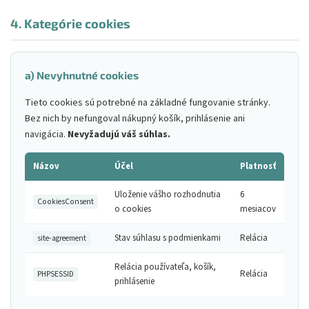
4. Kategórie cookies
a) Nevyhnutné cookies
Tieto cookies sú potrebné na základné fungovanie stránky.
Bez nich by nefungoval nákupný košík, prihlásenie ani
navigácia.
Nevyžadujú váš súhlas.
Názov
Účel
Platnosť
Uloženie vášho rozhodnutia
6
CookiesConsent
o cookies
mesiacov
Stav súhlasu s podmienkami
Relácia
site-agreement
Relácia používateľa, košík,
Relácia
PHPSESSID
prihlásenie