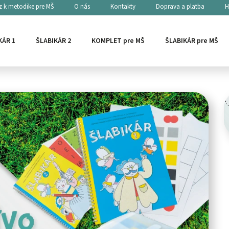
z k metodike pre MŠ
O nás
Kontakty
Doprava a platba
H
ie od zmluvy
Reklamačný formulár
KÁR 1
ŠLABIKÁR 2
KOMPLET pre MŠ
ŠLABIKÁR pre MŠ