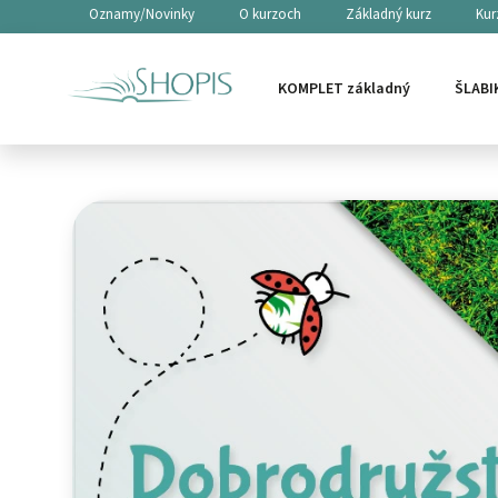
Oznamy/Novinky
O kurzoch
Základný kurz
Kur
Podmienky ochrany osobných údajov
Formulár na odstúpen
KOMPLET základný
ŠLABI