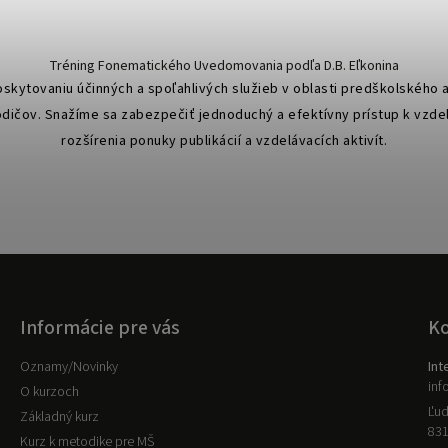
Tréning Fonematického Uvedomovania podľa D.B. Eľkonina
oskytovaniu účinných a spoľahlivých služieb v oblasti predškolského 
odičov. Snažíme sa zabezpečiť jednoduchý a efektívny prístup k vzd
rozšírenia ponuky publikácií a vzdelávacích aktivít.
Informácie pre vás
K
Oznamy/Novinky
Int
inf
O kurzoch
Ľud
Základný kurz
831
Kurz k metodike pre MŠ