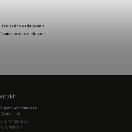
a školského vzdelávania
elávaniu prostredníctvom
ontakt
elligent Solutions s.r.o.
o
@
shopis.sk
ové námestie 26
 03 Bratislava