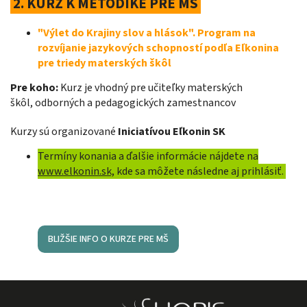
2
.
KURZ K METODIKE PRE MŠ
"Výlet do Krajiny slov a hlások". Program na
rozvíjanie jazykových schopností podľa Eľkonina
pre triedy materských škôl
Pre koho:
Kurz je vhodný pre učiteľky materských
škôl,
odborných a pedagogických zamestnancov
Kurzy sú organizované
Iniciatívou Eľkonin SK
Termíny konania a ďalšie informácie nájdete na
www.elkonin.sk,
kde sa môžete následne aj prihlásiť.
BLIŽŠIE INFO O KURZE PRE MŠ