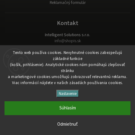
Reklamačný formulár
Kontakt
Intelligent Solutions s.r.o.
info
@
shopis.sk
Ľudové námestie 26
Tento web používa cookies. Nevyhnutné cookies zabezpečujú
831 03 Bratislava
základné funkcie
(košík, prihlásenie). Analytické cookies nám pomáhajú zlepšovať
stránku
Obchodné podmienky
|
Ochrana osobných údajov
a marketingové cookies umožňujú zobrazovať relevantnú reklamu.
Viac informácií nájdete v našich zásadách používania cookies.
Copyright 2026
Intelligent Solutions s.r.o.
. Všetky práva
vyhradené.
Nastavenie
Upraviť nastavenie cookies
Súhlasím
Vytvořil
Shoptet
| Design
Shoptak.cz
&
PekneWeby
Odmietnuť