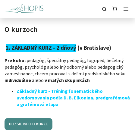
O kurzoch
1. ZÁKLADNÝ KURZ - 2 dňový
(v Bratislave)
Pre koho:
pedagóg, špeciálny pedagóg, logopéd, liečebný
pedagóg, psychológ alebo iný odborný alebo pedagogický
zamestnanec, chcem pracovať s deťmi predškolského veku
individuálne
alebo
v malých skupinkách
Základný kurz - Tréning fonematického
uvedomovania podľa D. B. Eľkonina, predgrafémová
a grafémová etapa
BLIŽŠIE INFO O KURZE