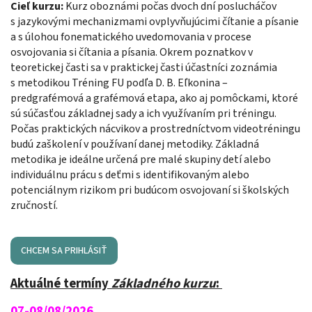
Cieľ kurzu:
Kurz oboznámi počas dvoch dní poslucháčov
s jazykovými mechanizmami ovplyvňujúcimi čítanie a písanie
a s úlohou fonematického uvedomovania v procese
osvojovania si čítania a písania. Okrem poznatkov v
teoretickej časti sa v praktickej časti účastníci zoznámia
s metodikou Tréning FU podľa D. B. Eľkonina –
predgrafémová a grafémová etapa, ako aj pomôckami, ktoré
sú súčasťou základnej sady a ich využívaním pri tréningu.
Počas praktických nácvikov a prostredníctvom videotréningu
budú zaškolení v používaní danej metodiky. Základná
metodika je ideálne určená pre malé skupiny detí alebo
individuálnu prácu s deťmi s identifikovaným alebo
potenciálnym rizikom pri budúcom osvojovaní si školských
zručností.
CHCEM SA PRIHLÁSIŤ
Aktuálné termíny
Základného kurzu
:
07-08/08/2026